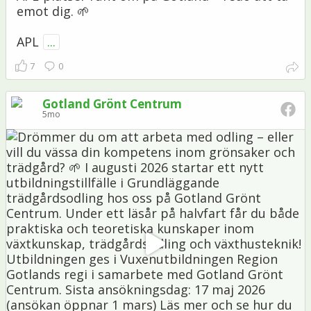
emot dig. 🌱
APL
...
7
0
Gotland Grönt Centrum
5mo