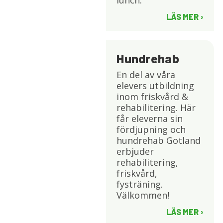
LÄS MER
Hundrehab
En del av våra
elevers utbildning
inom friskvård &
rehabilitering. Här
får eleverna sin
fördjupning och
hundrehab Gotland
erbjuder
rehabilitering,
friskvård,
fysträning.
Välkommen!
LÄS MER