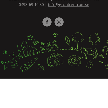
0498-69 10 50
|
info@grontcentrum.se
Facebook
Instagram