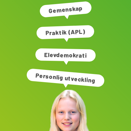
Gemenskap
Praktik (APL)
Elevdemokrati
Personlig utveckling