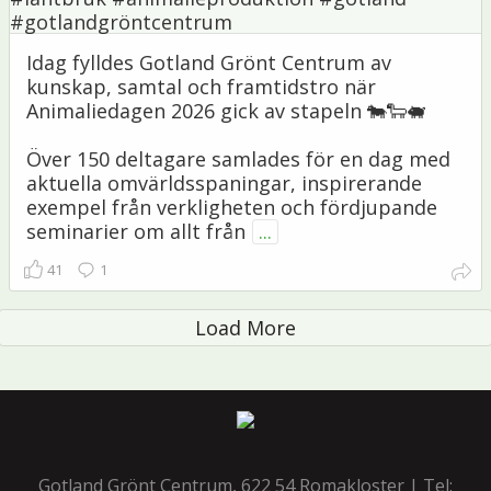
Idag fylldes Gotland Grönt Centrum av
kunskap, samtal och framtidstro när
Animaliedagen 2026 gick av stapeln 🐄🐑🐖
Över 150 deltagare samlades för en dag med
aktuella omvärldsspaningar, inspirerande
exempel från verkligheten och fördjupande
seminarier om allt från
...
41
1
Load More
Gotland Grönt Centrum, 622 54 Romakloster | Tel: