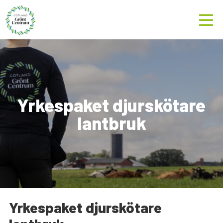
Yrkespaket djurskötare
lantbruk
Yrkespaket djurskötare